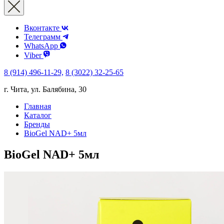
Вконтакте
Телеграмм
WhatsApp
Viber
8 (914) 496-11-29,
8 (3022) 32-25-65
г. Чита, ул. Балябина, 30
Главная
Каталог
Бренды
BioGel NAD+ 5мл
BioGel NAD+ 5мл