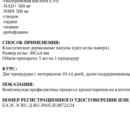
-гиалуроновая кислота 0.5%
-NAD+ 500 мг
-NMN 500 мг
-глицин
-таурин
-тиамин
-рибофлавин
СПОСОБ ПРИМЕНЕНИЯ:
Классические дермальные папулы (срез иглы наверх)
Размер иглы: 30Gx4 мм
Объем препарата: 5 мл на 1 процедуру
КУРС:
Две процедуры с интервалом 10-14 дней, далее-поддерживающа
ПОКАЗАНИЯ:
Комплексная профилактика процесса хроностарения на клеточ
НОМЕР РЕГИСТРАЦИОННОГО УДОСТОВЕРЕНИЯ ИЛИ 
ЕАЭС N RU Д-RU.РА05.В.08722/24