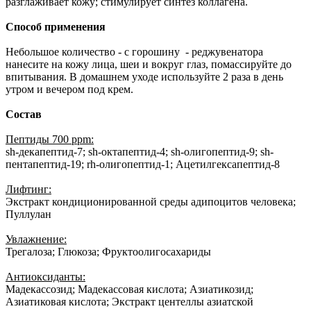
разглаживает кожу; стимулирует синтез коллагена.
Способ применения
Небольшое количество - с горошину - реджувенатора
нанесите на кожу лица, шеи и вокруг глаз, помассируйте до
впитывания. В домашнем уходе используйте 2 раза в день
утром и вечером под крем.
Состав
Пептиды 700 ppm:
sh-декапептид-7; sh-октапептид-4; sh-олигопептид-9; sh-
пентапептид-19; rh-олигопептид-1; Ацетилгексапептид-8
Лифтинг:
Экстракт кондиционированной среды адипоцитов человека;
Пуллулан
Увлажнение:
Трегалоза; Глюкоза; Фруктоолигосахариды
Антиоксиданты:
Мадекассозид; Мадекассовая кислота; Азиатикозид;
Азиатиковая кислота; Экстракт центеллы азиатской