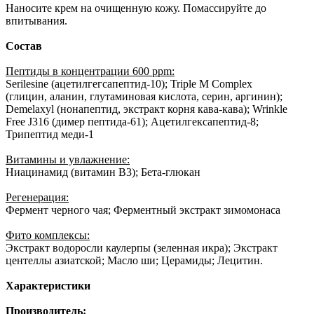
Наносите крем на очищенную кожу. Помассируйте до
впитывания.
Состав
Пептиды в концентрации
600
ppm
:
Serilesine (ацетилгегсапептид-10); Triple M Complex
(глицин, аланин, глутаминовая кислота, серин, аргинин);
Demelaxyl (нонапептид, экстракт корня кава-кава); Wrinkle
Free J316 (димер пептида-61); Ацетилгексапептид-8;
Трипептид меди-1
Витамины и увлажнение:
Ниацинамид (витамин В3); Бета-глюкан
Регенерация:
Фермент черного чая; Ферментный экстракт зимомонаса
Фито комплексы:
Экстракт водоросли каулерпы (зеленная икра); Экстракт
центеллы азиатской; Масло ши; Церамиды; Лецитин.
Характеристики
Производитель: