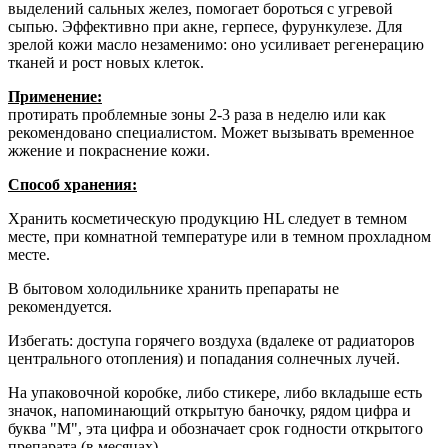
выделений сальных желез, помогает бороться с угревой
сыпью. Эффективно при акне, герпесе, фурункулезе. Для
зрелой кожи масло незаменимо: оно усиливает регенерацию
тканей и рост новых клеток.
Применение:
протирать проблемные зоны 2-3 раза в неделю или как
рекомендовано специалистом. Может вызывать временное
жжение и покраснение кожи.
Способ хранения:
Хранить косметическую продукцию HL следует в темном
месте, при комнатной температуре или в темном прохладном
месте.
В бытовом холодильнике хранить препараты не
рекомендуется.
Избегать: доступа горячего воздуха (вдалеке от радиаторов
центрального отопления) и попадания солнечных лучей.
На упаковочной коробке, либо стикере, либо вкладыше есть
значок, напоминающий открытую баночку, рядом цифра и
буква "М", эта цифра и обозначает срок годности открытого
препарата (в месяцах).