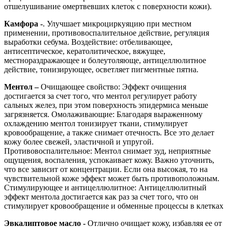
отшелушивание омертвевших клеток с поверхности кожи).
Камфора
-
. Улучшает микроциркуяцию при местном
применении, противовоспалительное действие, регуляция
выработки себума. Воздействие: отбеливающее,
антисептическое, кератолитическое, вяжущее,
местнораздражающее и болеутоляюще, антицеллюлитное
действие, тонизирующее, осветляет пигментные пятна.
Ментол –
Очищающее свойство: Эффект очищения
достигается за счет того, что ментол регулирует работу
сальных желез, при этом поверхность эпидермиса меньше
загрязняется. Омолаживающие: Благодаря выраженному
охлаждению ментол тонизирует ткани, стимулирует
кровообращение, а также снимает отечность. Все это делает
кожу более свежей, эластичной и упругой.
Противовоспалительное: Ментол снимает зуд, неприятные
ощущения, воспаления, успокаивает кожу. Важно уточнить,
что все зависит от концентрации. Если она высокая, то на
чувствительной коже эффект может быть противоположным.
Стимулирующее и антицеллюлитное: Антицеллюлитный
эффект ментола достигается как раз за счет того, что он
стимулирует кровообращение и обменные процессы в клетках
Эвкалиптовое масло -
Отлично очищает кожу, избавляя ее от