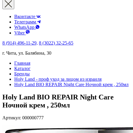
Вконтакте
Телеграмм
WhatsApp
Viber
8 (914) 496-11-29,
8 (3022) 32-25-65
г. Чита, ул. Балябина, 30
Главная
Каталог
Бренды
Holy Land - проф уход за лицом из израиля
Holy Land BIO REPAIR Night Care Ночной крем , 250мл
Holy Land BIO REPAIR Night Care
Ночной крем , 250мл
Артикул:
000000777