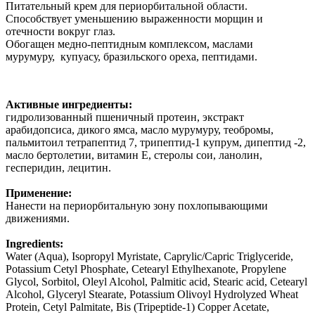
Питательный крем для периорбитальной области.
Способствует уменьшению выраженности морщин и
отечности вокруг глаз.
Обогащен медно-пептидным комплексом, маслами
мурумуру, купуасу, бразильского ореха, пептидами.
Активные ингредиенты:
гидролизованный пшеничный протеин, экстракт
арабидопсиса, дикого ямса, масло мурумуру, теобромы,
пальмитоил тетрапептид 7, трипептид-1 купрум, дипептид -2,
масло бертолетии, витамин Е, стеролы сои, ланолин,
гесперидин, лецитин.
Применение:
Нанести на периорбитальную зону похлопывающими
движениями.
Ingredients:
Water (Aqua), Isopropyl Myristate, Caprylic/Capric Triglyceride,
Potassium Cetyl Phosphate, Cetearyl Ethylhexanote, Propylene
Glycol, Sorbitol, Oleyl Alcohol, Palmitic acid, Stearic acid, Cetearyl
Alcohol, Glyceryl Stearate, Potassium Olivoyl Hydrolyzed Wheat
Protein, Cetyl Palmitate, Bis (Tripeptide-1) Copper Acetate,