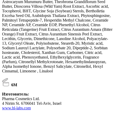
Astrocaryum Murumuru Butter, Theobroma Grandiflorum Seed
Butter, Dioscorea Villosa (Wild Yam) Root Extract, Ascorbic acid,
Tocopherol, BHT, Glycine Soja (Soybean) Sterols, Bertholletia
Excelsa Seed Oil, Arabidopsis Thaliana Extract, Phytosphingosine,
Palmitoyl Tetrapeptide-7, Hesperidin Methyl Chalcone, Ceramide
NP, Ceramide AP, Ceramide EOP, Phenethyl Alcohol, Citrus
Reticulata (Tangerine) Fruit Extract, Citrus Aurantium Amara (Bitter
Orange) Fruit Extract, Citrus Aurantium Sinensis Peel Extract,
Lecithin, Glycerin, Dimethicone, Lanoline Alcohol, Polyacrylate-
13, Glyceryl Oleate, Polyisobutene, Steareth-20, Myristic acid,
Sodium Lauroyl Lactylate, Polysorbate 20, Dipeptide-2, Sorbitan
Isostearate, Cholesterol, Xanthan Gum, Carbomer, Citric acid,
Lactic acid, Phenoxyethanol, Ethylhexylglycerin, Fragrance
(Parfum), Citronellyl Methylcrotonate, Hexamethylindanopyran,
Alpha Isomethyl Ionone, Benzyl Salicylate, Citronellol, Hexyl
Cinnamal, Limonene , Linalool
6M
Изготовитель:
Pharma Cosmetics Ltd.
4 Nirim St. 6706041 Tel-Aviv, Israel
www.hl-labs.com