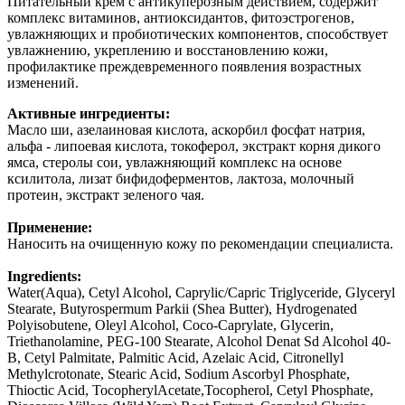
Питательный крем с антикуперозным действием, содержит
комплекс витаминов, антиоксидантов, фитоэстрогенов,
увлажняющих и пробиотических компонентов, способствует
увлажнению, укреплению и восстановлению кожи,
профилактике преждевременного появления возрастных
изменений.
Активные ингредиенты:
Масло ши, азелаиновая кислота, аскорбил фосфат натрия,
альфа - липоевая кислота, токоферол, экстракт корня дикого
ямса, стеролы сои, увлажняющий комплекс на основе
ксилитола, лизат бифидоферментов, лактоза, молочный
протеин, экстракт зеленого чая.
Применение:
Наносить на очищенную кожу по рекомендации специалиста.
Ingredients:
Water(Aqua), Cetyl Alcohol, Caprylic/Capric Triglyceride, Glyceryl
Stearate, Butyrospermum Parkii (Shea Butter), Hydrogenated
Polyisobutene, Oleyl Alcohol, Coco-Caprylate, Glycerin,
Triethanolamine, PEG-100 Stearate, Alcohol Denat Sd Alcohol 40-
B, Cetyl Palmitate, Palmitic Acid, Azelaic Acid, Citronellyl
Methylcrotonate, Stearic Acid, Sodium Ascorbyl Phosphate,
Thioctic Acid, TocopherylAcetate,Tocopherol, Cetyl Phosphate,