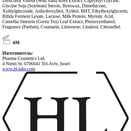
Dioscorea Villosa (Wild Yam) Root Extract, Capryloyl Glycine,
Glycine Soja (Soybean) Sterols, Beeswax, Dimethicone,
Xylitylglucoside, Anhydroxylitol, Xylitol, ВНТ, Ethylhexylglycerin,
Bifida Ferment Lysate, Lactose, Milk Protein, Myristic Acid,
Camellia Sinensis (Green Теа) Leaf Extract, Phenoxyethanol,
Fragrance (Parfum), Coumarin, Limonene, Linalool, Citronellol.
6M
Изготовитель:
Pharma Cosmetics Ltd.
4 Nirim St. 6706041 Tel-Aviv, Israel
www.hl-labs.com