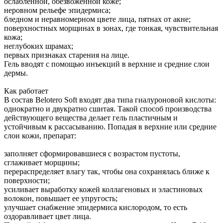
ослабленной, обезвоженной коже;
неровном рельефе эпидермиса;
бледном и неравномерном цвете лица, пятнах от акне;
поверхностных морщинах в зонах, где тонкая, чувствительная
кожа;
неглубоких шрамах;
первых признаках старения на лице.
Гель вводят с помощью инъекций в верхние и средние слои
дермы.
Как работает
В состав Belotero Soft входят два типа гиалуроновой кислоты:
однократно и двукратно сшитая. Такой способ производства
действующего вещества делает гель пластичным и
устойчивым к рассасыванию. Попадая в верхние или средние
слои кожи, препарат:
заполняет сформировавшиеся с возрастом пустоты,
сглаживает морщины;
перераспределяет влагу так, чтобы она сохранялась ближе к
поверхности;
усиливает выработку кожей коллагеновых и эластиновых
волокон, повышает ее упругость;
улучшает снабжение эпидермиса кислородом, то есть
оздоравливает цвет лица.