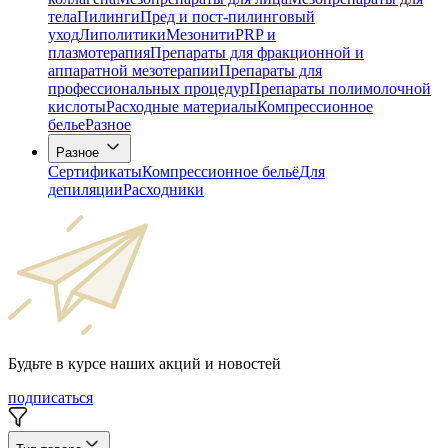
тела
Пилинги
Пред и пост-пилинговый
уход
Липолитики
Мезонити
PRP и
плазмотерапия
Препараты для фракционной и
аппаратной мезотерапии
Препараты для
профессиональных процедур
Препараты полимолочной
кислоты
Расходные материалы
Компрессионное
белье
Разное
Разное
Сертификаты
Компрессионное бельё
Для
депиляции
Расходники
Будьте в курсе наших акций и новостей
подписаться