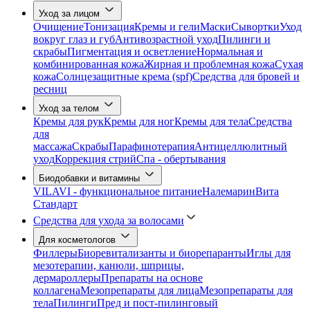
Уход за лицом
Очищение
Тонизация
Кремы и гели
Маски
Сывортки
Уход
вокруг глаз и губ
Антивозрастной уход
Пилинги и
скрабы
Пигментация и осветление
Нормальная и
комбинированная кожа
Жирная и проблемная кожа
Сухая
кожа
Солнцезащитные крема (spf)
Средства для бровей и
ресниц
Уход за телом
Кремы для рук
Кремы для ног
Кремы для тела
Средства
для
массажа
Скрабы
Парафинотерапия
Антицеллюлитный
уход
Коррекция стрий
Спа - обертывания
Биодобавки и витамины
VILAVI - функциональное питание
Налемарин
Вита
Стандарт
Средства для ухода за волосами
Для косметологов
Филлеры
Биоревитализанты и биорепаранты
Иглы для
мезотерапии, канюли, шприцы,
дермароллеры
Препараты на основе
коллагена
Мезопрепараты для лица
Мезопрепараты для
тела
Пилинги
Пред и пост-пилинговый