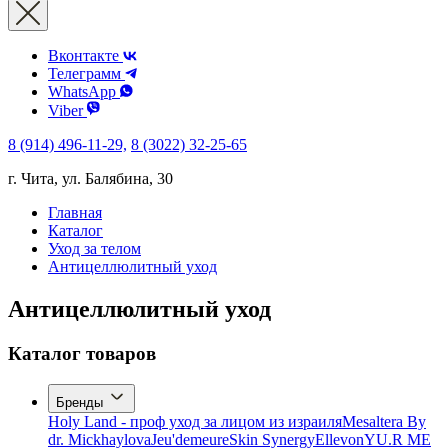
Вконтакте
Телеграмм
WhatsApp
Viber
8 (914) 496-11-29,
8 (3022) 32-25-65
г. Чита, ул. Балябина, 30
Главная
Каталог
Уход за телом
Антицеллюлитный уход
Антицеллюлитный уход
Каталог товаров
Бренды
Holy Land - проф уход за лицом из израиля
Mesaltera By
dr. Mickhaylova
Jeu'demeure
Skin Synergy
Ellevon
YU.R ME