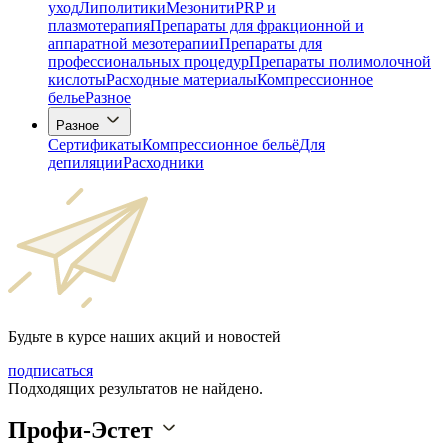
уход
Липолитики
Мезонити
PRP и
плазмотерапия
Препараты для фракционной и
аппаратной мезотерапии
Препараты для
профессиональных процедур
Препараты полимолочной
кислоты
Расходные материалы
Компрессионное
белье
Разное
Разное
Сертификаты
Компрессионное бельё
Для
депиляции
Расходники
Будьте в курсе наших акций и новостей
подписаться
Подходящих результатов не найдено.
Профи-Эстет