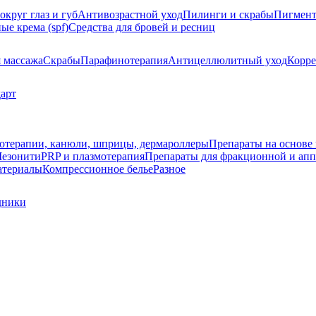
округ глаз и губ
Антивозрастной уход
Пилинги и скрабы
Пигмент
е крема (spf)
Средства для бровей и ресниц
я массажа
Скрабы
Парафинотерапия
Антицеллюлитный уход
Корре
арт
зотерапии, канюли, шприцы, дермароллеры
Препараты на основе 
езонити
PRP и плазмотерапия
Препараты для фракционной и апп
атериалы
Компрессионное белье
Разное
дники