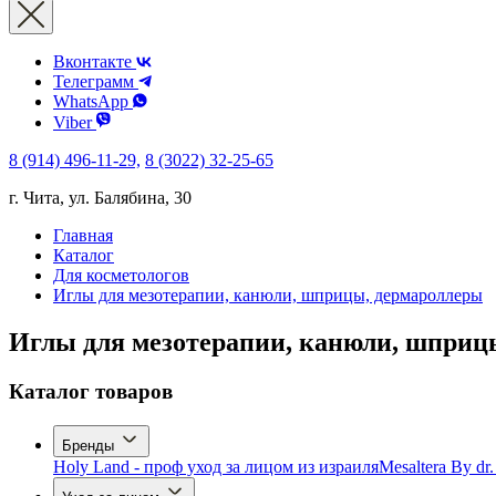
Вконтакте
Телеграмм
WhatsApp
Viber
8 (914) 496-11-29,
8 (3022) 32-25-65
г. Чита, ул. Балябина, 30
Главная
Каталог
Для косметологов
Иглы для мезотерапии, канюли, шприцы, дермароллеры
Иглы для мезотерапии, канюли, шприц
Каталог товаров
Бренды
Holy Land - проф уход за лицом из израиля
Mesaltera By dr