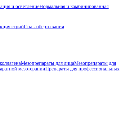
ация и осветление
Нормальная и комбинированная
кция стрий
Спа - обертывания
коллагена
Мезопрепараты для лица
Мезопрепараты для
аратной мезотерапии
Препараты для профессиональных