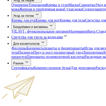
Уход за лицом
Очищение
Тонизация
Кремы и гели
Маски
Сывортки
Уход в
кожа
Жирная и проблемная кожа
Сухая кожа
Солнцезащитны
Уход за телом
Кремы для рук
Кремы для ног
Кремы для тела
Средства дл
Биодобавки и витамины
VILAVI - функциональное питание
Налемарин
Вита Станд
Средства для ухода за волосами
Для косметологов
Филлеры
Биоревитализанты и биорепаранты
Иглы для ме
тела
Пилинги
Пред и пост-пилинговый уход
Липолитики
М
процедур
Препараты полимолочной кислоты
Расходные м
Разное
Сертификаты
Компрессионное бельё
Для депиляции
Расхо