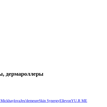
ы, дермароллеры
. Mickhaylova
Jeu'demeure
Skin Synergy
Ellevon
YU.R ME