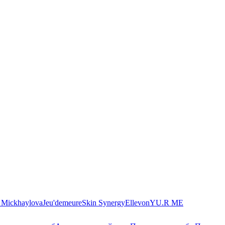
. Mickhaylova
Jeu'demeure
Skin Synergy
Ellevon
YU.R ME