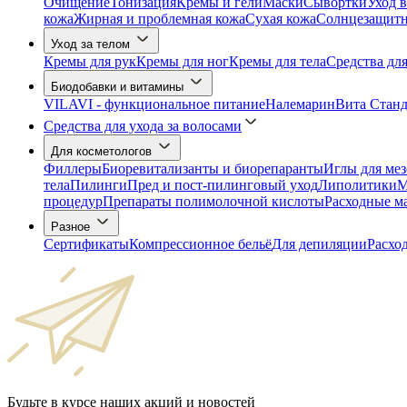
Очищение
Тонизация
Кремы и гели
Маски
Сывортки
Уход в
кожа
Жирная и проблемная кожа
Сухая кожа
Солнцезащитны
Уход за телом
Кремы для рук
Кремы для ног
Кремы для тела
Средства дл
Биодобавки и витамины
VILAVI - функциональное питание
Налемарин
Вита Станд
Средства для ухода за волосами
Для косметологов
Филлеры
Биоревитализанты и биорепаранты
Иглы для ме
тела
Пилинги
Пред и пост-пилинговый уход
Липолитики
М
процедур
Препараты полимолочной кислоты
Расходные м
Разное
Сертификаты
Компрессионное бельё
Для депиляции
Расхо
Будьте в курсе наших акций и новостей