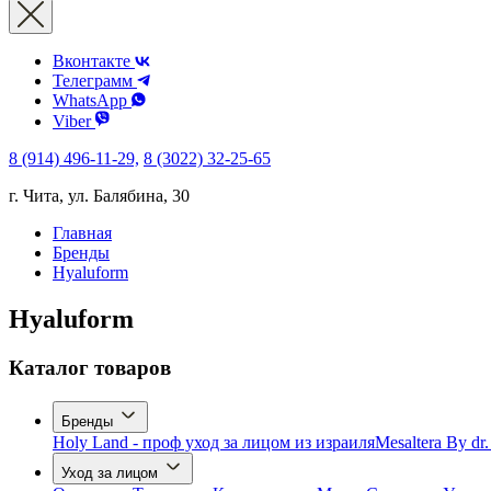
Вконтакте
Телеграмм
WhatsApp
Viber
8 (914) 496-11-29,
8 (3022) 32-25-65
г. Чита, ул. Балябина, 30
Главная
Бренды
Hyaluform
Hyaluform
Каталог товаров
Бренды
Holy Land - проф уход за лицом из израиля
Mesaltera By dr
Уход за лицом