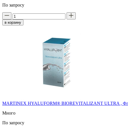
По запросу
в корзину
MARTINEX HYALUFORM® BIOREVITALIZANT ULTRA , Фла
Много
По запросу