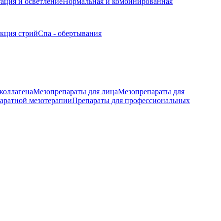
ация и осветление
Нормальная и комбинированная
кция стрий
Спа - обертывания
коллагена
Мезопрепараты для лица
Мезопрепараты для
аратной мезотерапии
Препараты для профессиональных