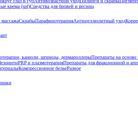
округ глаз и губ
Антивозрастной уход
Пилинги и скрабы
Пигмент
е крема (spf)
Средства для бровей и ресниц
я массажа
Скрабы
Парафинотерапия
Антицеллюлитный уход
Корре
арт
зотерапии, канюли, шприцы, дермароллеры
Препараты на основе 
езонити
PRP и плазмотерапия
Препараты для фракционной и апп
атериалы
Компрессионное белье
Разное
дники