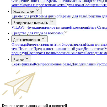
Очищение
Тонизация
Кремы и гели
Маски
Сывортки
Уход в
кожа
Жирная и проблемная кожа
Сухая кожа
Солнцезащитны
Уход за телом
Кремы для рук
Кремы для ног
Кремы для тела
Средства дл
Биодобавки и витамины
VILAVI - функциональное питание
Налемарин
Вита Станд
Средства для ухода за волосами
Для косметологов
Филлеры
Биоревитализанты и биорепаранты
Иглы для ме
тела
Пилинги
Пред и пост-пилинговый уход
Липолитики
М
процедур
Препараты полимолочной кислоты
Расходные м
Разное
Сертификаты
Компрессионное бельё
Для депиляции
Расхо
Будьте в курсе наших акций и новостей