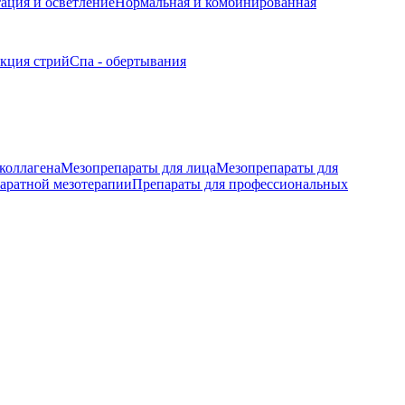
ация и осветление
Нормальная и комбинированная
кция стрий
Спа - обертывания
коллагена
Мезопрепараты для лица
Мезопрепараты для
аратной мезотерапии
Препараты для профессиональных