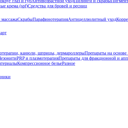
округ глаз и губ
Антивозрастной уход
Пилинги и скрабы
Пигмент
е крема (spf)
Средства для бровей и ресниц
я массажа
Скрабы
Парафинотерапия
Антицеллюлитный уход
Корре
арт
зотерапии, канюли, шприцы, дермароллеры
Препараты на основе 
езонити
PRP и плазмотерапия
Препараты для фракционной и апп
атериалы
Компрессионное белье
Разное
дники