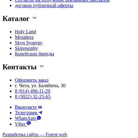
договор публичной оферты
Каталог
Holy Land
Mesaltera
Skyn Synergy
Skinosophy
Корейские бренды
Контакты
Оформить заказ
г. Чита, ул. Балябина, 30
8 (914) 496-11-29
8 (3022) 32-25-65
Вконтакте
Телеграмм
WhatsApp
Viber
Разработка сайта — Forest web