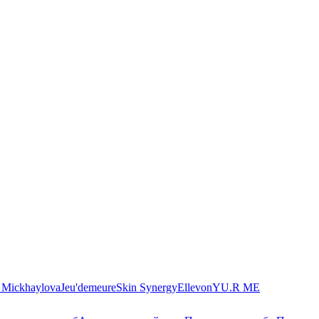
. Mickhaylova
Jeu'demeure
Skin Synergy
Ellevon
YU.R ME