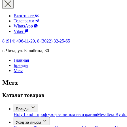
Вконтакте
Телеграмм
WhatsApp
Viber
8 (914) 496-11-29,
8 (3022) 32-25-65
г. Чита, ул. Балябина, 30
Главная
Бренды
Merz
Merz
Каталог товаров
Бренды
Holy Land - проф уход за лицом из израиля
Mesaltera By dr
Уход за лицом