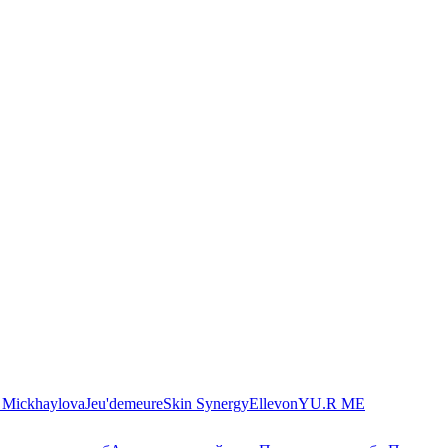
. Mickhaylova
Jeu'demeure
Skin Synergy
Ellevon
YU.R ME