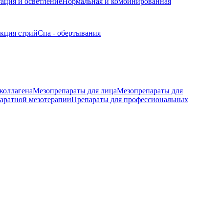
ация и осветление
Нормальная и комбинированная
кция стрий
Спа - обертывания
коллагена
Мезопрепараты для лица
Мезопрепараты для
аратной мезотерапии
Препараты для профессиональных