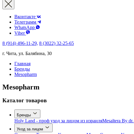
Вконтакте
Телеграмм
WhatsApp
Viber
8 (914) 496-11-29,
8 (3022) 32-25-65
г. Чита, ул. Балябина, 30
Главная
Бренды
Mesopharm
Mesopharm
Каталог товаров
Бренды
Holy Land - проф уход за лицом из израиля
Mesaltera By dr
Уход за лицом