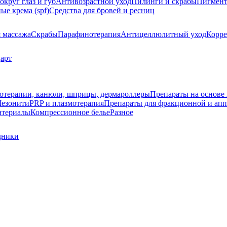
округ глаз и губ
Антивозрастной уход
Пилинги и скрабы
Пигмент
е крема (spf)
Средства для бровей и ресниц
я массажа
Скрабы
Парафинотерапия
Антицеллюлитный уход
Корре
арт
зотерапии, канюли, шприцы, дермароллеры
Препараты на основе 
езонити
PRP и плазмотерапия
Препараты для фракционной и апп
атериалы
Компрессионное белье
Разное
дники