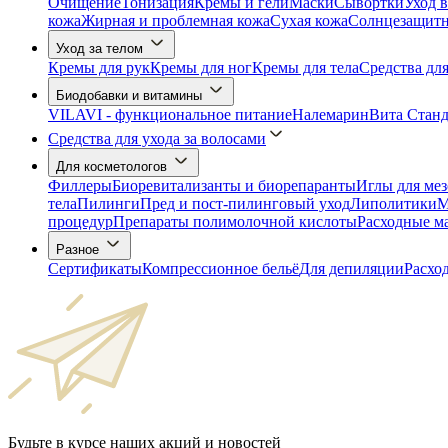
Очищение
Тонизация
Кремы и гели
Маски
Сывортки
Уход в
кожа
Жирная и проблемная кожа
Сухая кожа
Солнцезащитны
Уход за телом
Кремы для рук
Кремы для ног
Кремы для тела
Средства дл
Биодобавки и витамины
VILAVI - функциональное питание
Налемарин
Вита Станд
Средства для ухода за волосами
Для косметологов
Филлеры
Биоревитализанты и биорепаранты
Иглы для ме
тела
Пилинги
Пред и пост-пилинговый уход
Липолитики
М
процедур
Препараты полимолочной кислоты
Расходные м
Разное
Сертификаты
Компрессионное бельё
Для депиляции
Расхо
Будьте в курсе наших акций и новостей