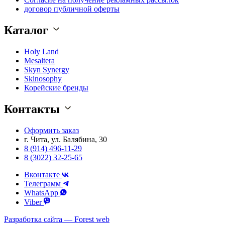
договор публичной оферты
Каталог
Holy Land
Mesaltera
Skyn Synergy
Skinosophy
Корейские бренды
Контакты
Оформить заказ
г. Чита, ул. Балябина, 30
8 (914) 496-11-29
8 (3022) 32-25-65
Вконтакте
Телеграмм
WhatsApp
Viber
Разработка сайта — Forest web