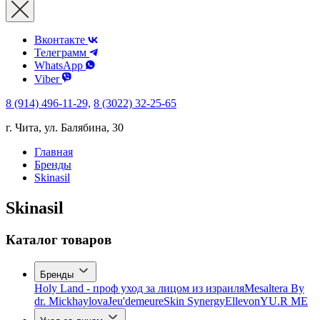
Вконтакте
Телеграмм
WhatsApp
Viber
8 (914) 496-11-29,
8 (3022) 32-25-65
г. Чита, ул. Балябина, 30
Главная
Бренды
Skinasil
Skinasil
Каталог товаров
Бренды
Holy Land - проф уход за лицом из израиля
Mesaltera By
dr. Mickhaylova
Jeu'demeure
Skin Synergy
Ellevon
YU.R ME