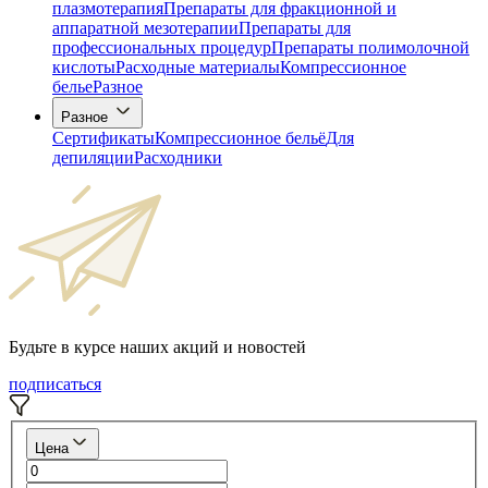
плазмотерапия
Препараты для фракционной и
аппаратной мезотерапии
Препараты для
профессиональных процедур
Препараты полимолочной
кислоты
Расходные материалы
Компрессионное
белье
Разное
Разное
Сертификаты
Компрессионное бельё
Для
депиляции
Расходники
Будьте в курсе наших акций и новостей
подписаться
Цена