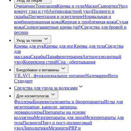
Уход за лицом
Очищение
Тонизация
Кремы и гели
Маски
Сывортки
Уход
вокруг глаз и губ
Антивозрастной уход
Пилинги и
скрабы
Пигментация и осветление
Нормальная и
комбинированная кожа
Жирная и проблемная кожа
Сухая
кожа
Солнцезащитные крема (spf)
Средства для бровей и
ресниц
Уход за телом
Кремы для рук
Кремы для ног
Кремы для тела
Средства
для
массажа
Скрабы
Парафинотерапия
Антицеллюлитный
уход
Коррекция стрий
Спа - обертывания
Биодобавки и витамины
VILAVI - функциональное питание
Налемарин
Вита
Стандарт
Средства для ухода за волосами
Для косметологов
Филлеры
Биоревитализанты и биорепаранты
Иглы для
мезотерапии, канюли, шприцы,
дермароллеры
Препараты на основе
коллагена
Мезопрепараты для лица
Мезопрепараты для
тела
Пилинги
Пред и пост-пилинговый
уход
Липолитики
Мезонити
PRP и