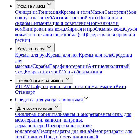
Уход за лицом
Очищение
Тонизация
Кремы и гели
Маски
Сывортки
Уход
вокруг глаз и губ
Антивозрастной уход
Пилинги и
скрабы
Пигментация и осветление
Нормальная и
комбинированная кожа
Жирная и проблемная кожа
Сухая
кожа
Солнцезащитные крема (spf)
Средства для бровей и
ресниц
Уход за телом
Кремы для рук
Кремы для ног
Кремы для тела
Средства
для
массажа
Скрабы
Парафинотерапия
Антицеллюлитный
уход
Коррекция стрий
Спа - обертывания
Биодобавки и витамины
VILAVI - функциональное питание
Налемарин
Вита
Стандарт
Средства для ухода за волосами
Для косметологов
Филлеры
Биоревитализанты и биорепаранты
Иглы для
мезотерапии, канюли, шприцы,
дермароллеры
Препараты на основе
коллагена
Мезопрепараты для лица
Мезопрепараты для
тела
Пилинги
Пред и пост-пилинговый