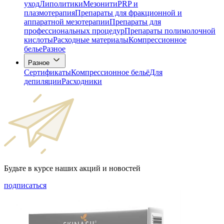
уход
Липолитики
Мезонити
PRP и
плазмотерапия
Препараты для фракционной и
аппаратной мезотерапии
Препараты для
профессиональных процедур
Препараты полимолочной
кислоты
Расходные материалы
Компрессионное
белье
Разное
Разное
Сертификаты
Компрессионное бельё
Для
депиляции
Расходники
Будьте в курсе наших акций и новостей
подписаться