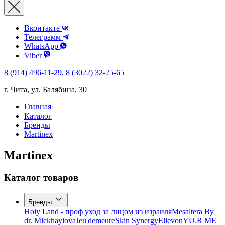
Вконтакте
Телеграмм
WhatsApp
Viber
8 (914) 496-11-29,
8 (3022) 32-25-65
г. Чита, ул. Балябина, 30
Главная
Каталог
Бренды
Martinex
Martinex
Каталог товаров
Бренды
Holy Land - проф уход за лицом из израиля
Mesaltera By
dr. Mickhaylova
Jeu'demeure
Skin Synergy
Ellevon
YU.R ME